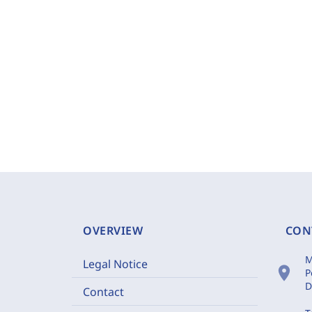
OVERVIEW
CON
M
Legal Notice
location_on
P
D
Contact