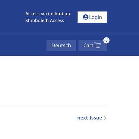
Access via institution
account_circle
Login
Shibboleth Access
0
Deutsch
Cart
next Issue