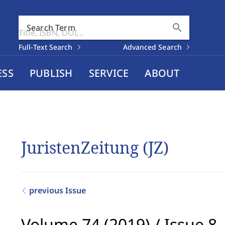
search
Search Term
Full-Text Search
Advanced Search
ESS
PUBLISH
SERVICE
ABOUT
JuristenZeitung (JZ)
previous Issue
Volume 74 (2019)
/
Issue 8