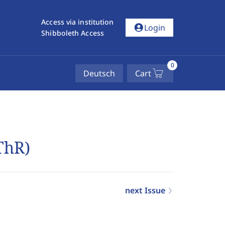
Access via institution
account_circle
Login
Shibboleth Access
0
Deutsch
Cart
ThR)
next Issue