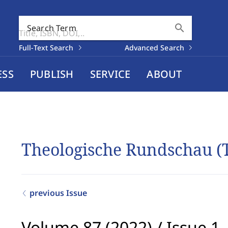
search
Search Term
Full-Text Search
Advanced Search
ESS
PUBLISH
SERVICE
ABOUT
Theologische Rundschau (
previous Issue
Volume 87 (2022)
/
Issue 1