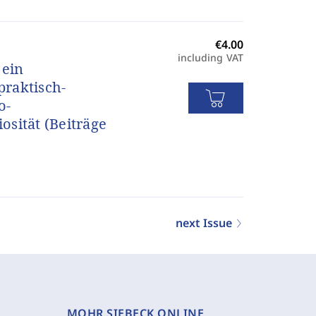
including VAT
 ein
raktisch-
o-
sität (Beiträge
next Issue
MOHR SIEBECK ONLINE