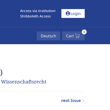
Access via institution
account_circle
Login
Shibboleth Access
0
Deutsch
Cart
)
s Wissenschaftsrecht
next Issue