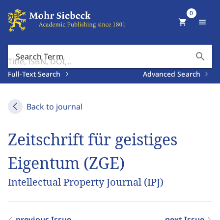
0
shopping_cart
menu
search
Search Term
Full-Text Search
Advanced Search
Back to journal
Zeitschrift für geistiges
Eigentum (ZGE)
Intellectual Property Journal (IPJ)
previous Issue
next Issue