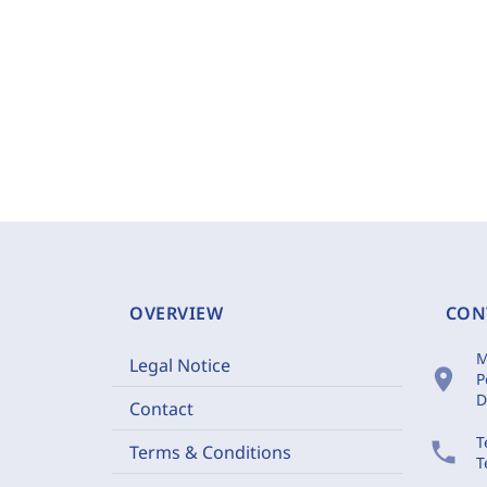
OVERVIEW
CON
M
Legal Notice
location_on
P
D
Contact
T
phone
Terms & Conditions
T