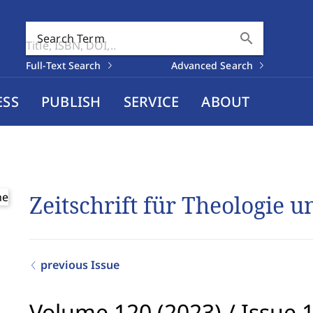
search
Search Term
Full-Text Search
Advanced Search
ESS
PUBLISH
SERVICE
ABOUT
Zeitschrift für Theologie 
previous Issue
Volume 120 (2023)
/
Issue 