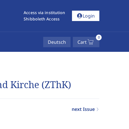
Access via institution
account_circle
Login
Shibboleth Access
0
Deutsch
Cart
und Kirche (ZThK)
next Issue
1