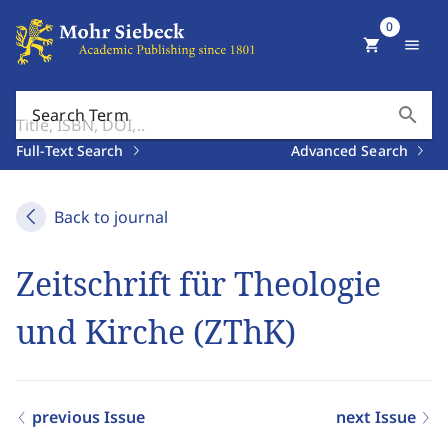
0
shopping_cart
menu
search
Search Term
Full-Text Search
Advanced Search
Back to journal
Zeitschrift für Theologie
und Kirche (ZThK)
previous Issue
next Issue