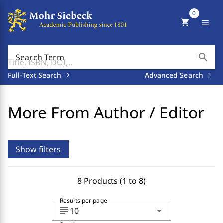
0
shopping_cart
menu
search
Search Term
Full-Text Search
Advanced Search
More From Author / Editor
Show filters
8 Products (1 to 8)
Results per page
subject
arrow_drop_down
10