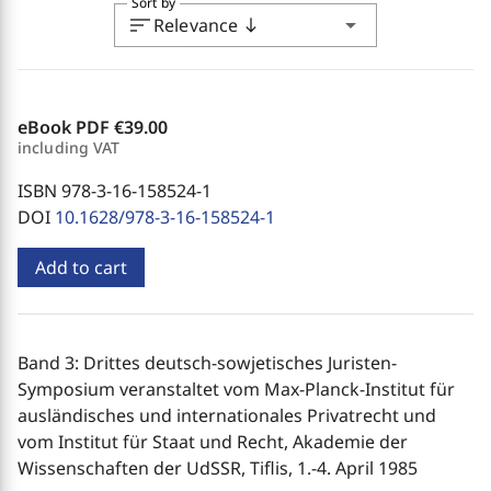
Sort by
sort
arrow_drop_down
Relevance
south
eBook PDF
€39.00
including VAT
ISBN 978-3-16-158524-1
DOI
10.1628/978-3-16-158524-1
Add to cart
Band 3: Drittes deutsch-sowjetisches Juristen-
Symposium veranstaltet vom Max-Planck-Institut für
ausländisches und internationales Privatrecht und
vom Institut für Staat und Recht, Akademie der
Wissenschaften der UdSSR, Tiflis, 1.-4. April 1985