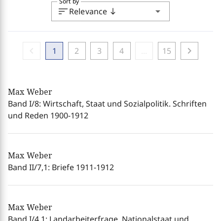
Sort by
sort
arrow_drop_down
Relevance
south
chevron_left
chevron_right
1
2
3
4
...
15
Max Weber
Band I/8: Wirtschaft, Staat und Sozialpolitik. Schriften
und Reden 1900-1912
Max Weber
Band II/7,1: Briefe 1911-1912
Max Weber
Band I/4,1: Landarbeiterfrage, Nationalstaat und