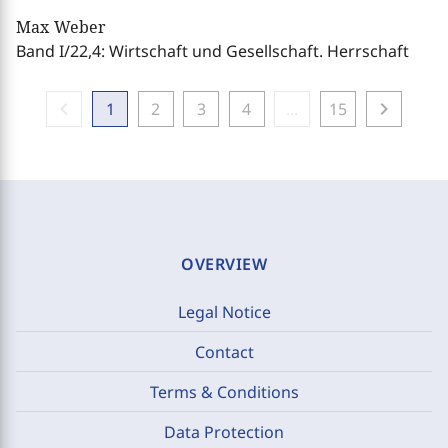
Max Weber
Band I/22,4: Wirtschaft und Gesellschaft. Herrschaft
chevron_left
chevron_right
1
2
3
4
...
15
OVERVIEW
Legal Notice
Contact
Terms & Conditions
Data Protection