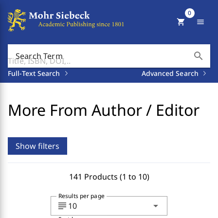
0
shopping_cart
menu
search
Search Term
Full-Text Search
Advanced Search
More From Author / Editor
Show filters
141 Products (1 to 10)
Results per page
subject
arrow_drop_down
10