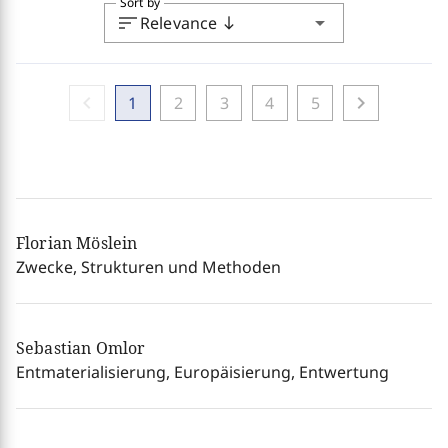
Sort by
sort
arrow_drop_down
Relevance
south
chevron_left
chevron_right
1
2
3
4
5
Florian Möslein
Zwecke, Strukturen und Methoden
Sebastian Omlor
Entmaterialisierung, Europäisierung, Entwertung