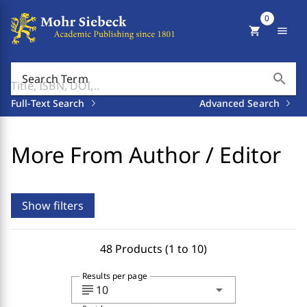
0
shopping_cart
menu
search
Search Term
Full-Text Search
Advanced Search
More From Author / Editor
Show filters
48 Products (1 to 10)
Results per page
subject
arrow_drop_down
10