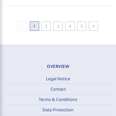
chevron_left
chevron_right
1
2
3
4
5
OVERVIEW
Legal Notice
Contact
Terms & Conditions
Data Protection