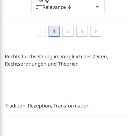
Sort by
sort
arrow_drop_down
Relevance
south
chevron_left
chevron_right
1
2
3
Rechtsdurchsetzung im Vergleich der Zeiten,
Rechtsordnungen und Theorien
Tradition, Rezeption, Transformation