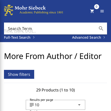
0
shopping_cart
menu
search
Search Term
Full-Text Search
Advanced Search
More From Author / Editor
Show filters
29 Products (1 to 10)
Results per page
subject
arrow_drop_down
10