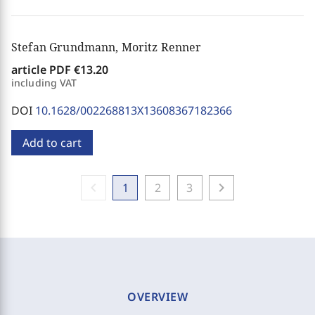
Stefan Grundmann, Moritz Renner
article PDF
€13.20
including VAT
DOI
10.1628/002268813X13608367182366
Add to cart
chevron_left
chevron_right
1
2
3
OVERVIEW