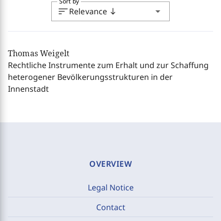
Sort by
sort
arrow_drop_down
Relevance
south
Thomas Weigelt
Rechtliche Instrumente zum Erhalt und zur Schaffung
heterogener Bevölkerungsstrukturen in der
Innenstadt
OVERVIEW
Legal Notice
Contact