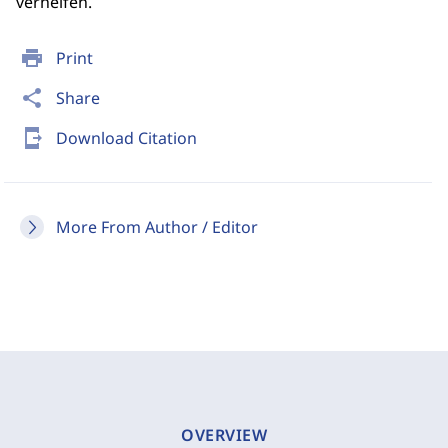
verhelfen.
print
Print
share
Share
send_to_mobile
Download Citation
More From Author / Editor
OVERVIEW