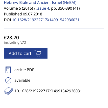
Hebrew Bible and Ancient Israel
(HeBAI)
Volume 5 (2016) /
Issue 4
,
pp. 350-390 (41)
Published 09.07.2018
DOI
10.1628/219222717X14991542936031
including VAT
Add to cart
article PDF
available
10.1628/219222717X14991542936031