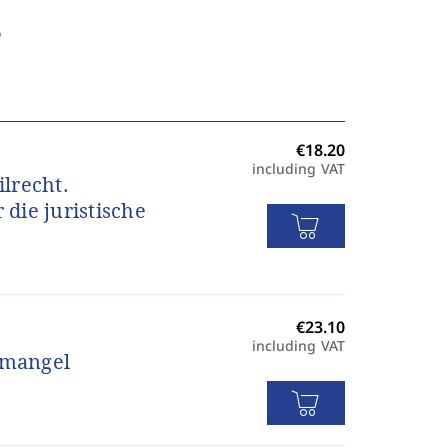
3
including VAT
lrecht.
die juristische
including VAT
smangel