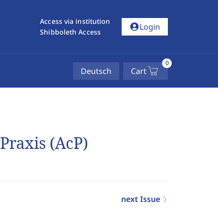
Access via institution
account_circle
Login
Shibboleth Access
0
Deutsch
Cart
 Praxis (AcP)
next Issue