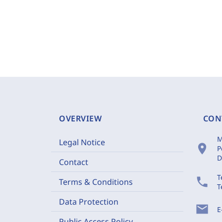
OVERVIEW
CON
M
Legal Notice
location_on
P
D
Contact
T
phone
Terms & Conditions
T
Data Protection
mail
E
Public Access Policy