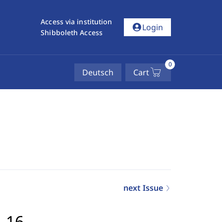
Access via institution
account_circle
Login
Shibboleth Access
0
Deutsch
Cart
next Issue
5-16