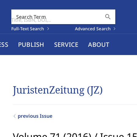
search
Search Term
Full-Text Search
Advanced Search
ESS
PUBLISH
SERVICE
ABOUT
JuristenZeitung (JZ)
previous Issue
Volume 71 (2016)
/
Issue 1