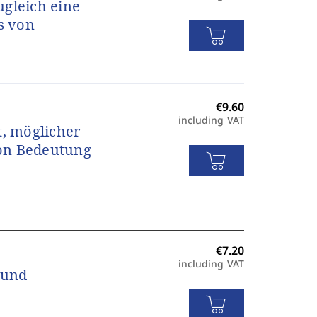
ugleich eine
s von
including VAT
t, möglicher
von Bedeutung
including VAT
 und