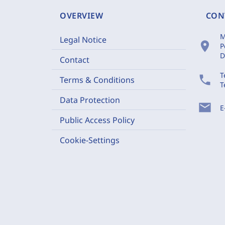
OVERVIEW
CON
M
Legal Notice
location_on
P
D
Contact
T
phone
Terms & Conditions
T
Data Protection
mail
E
Public Access Policy
Cookie-Settings