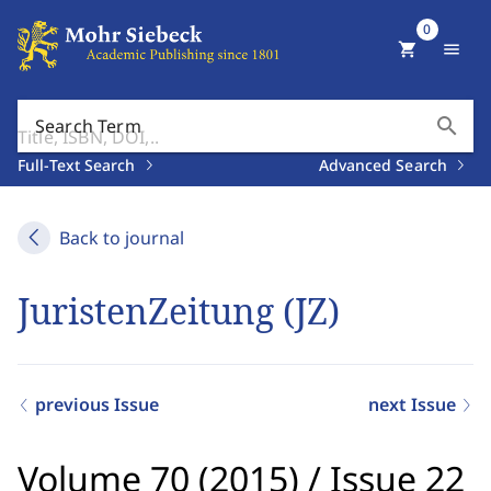
0
shopping_cart
menu
search
Search Term
Full-Text Search
Advanced Search
Back to journal
JuristenZeitung (JZ)
previous Issue
next Issue
Volume 70 (2015)
/
Issue 22