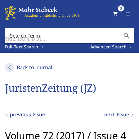
0
shopping_cart
menu
search
Search Term
Full-Text Search
Advanced Search
Back to journal
JuristenZeitung (JZ)
previous Issue
next Issue
Volume 72 (2017)
/
Issue 4