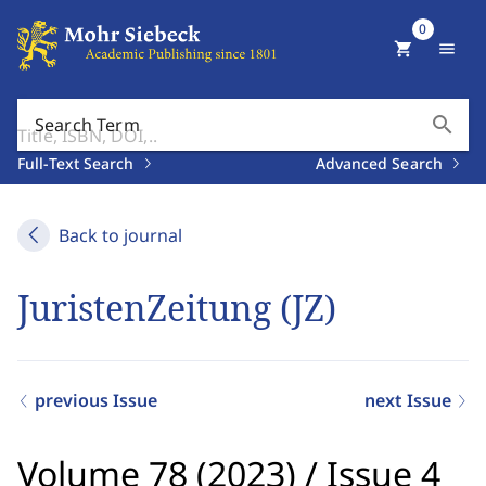
0
shopping_cart
menu
search
Search Term
Full-Text Search
Advanced Search
Back to journal
JuristenZeitung (JZ)
previous Issue
next Issue
Volume 78 (2023)
/
Issue 4