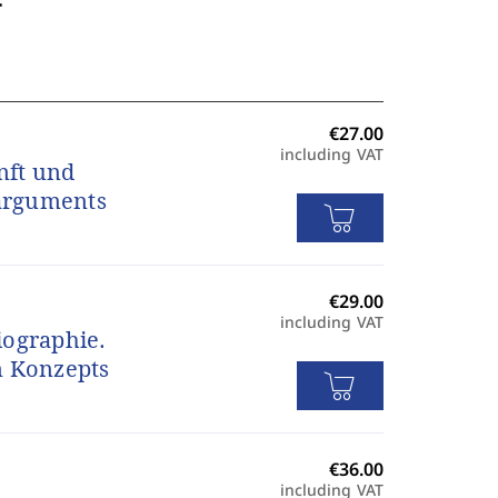
including VAT
nft und
arguments
including VAT
iographie.
n Konzepts
including VAT