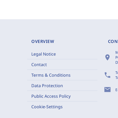
OVERVIEW
CON
M
Legal Notice
location_on
P
D
Contact
T
phone
Terms & Conditions
T
Data Protection
mail
E
Public Access Policy
Cookie-Settings