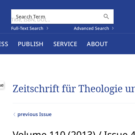
search
Search Term
Full-Text Search
Advanced Search
ESS
PUBLISH
SERVICE
ABOUT
Zeitschrift für Theologie 
previous Issue
Volume 110 (2013)
/
Issue 