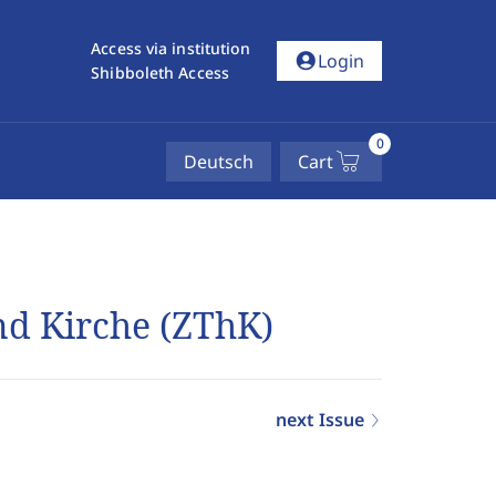
Access via institution
account_circle
Login
Shibboleth Access
0
Deutsch
Cart
und Kirche (ZThK)
next Issue
4