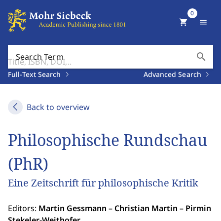
0
shopping_cart
menu
search
Search Term
Full-Text Search
Advanced Search
Back to overview
Philosophische Rundschau
(PhR)
Eine Zeitschrift für philosophische Kritik
Editors:
Martin Gessmann – Christian Martin – Pirmin
Stekeler-Weithofer