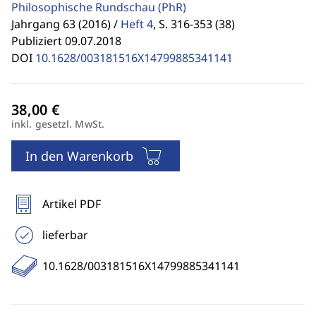
Philosophische Rundschau
(PhR)
Jahrgang 63 (2016) /
Heft 4
,
S. 316-353 (38)
Publiziert 09.07.2018
DOI
10.1628/003181516X14799885341141
inkl. gesetzl. MwSt.
In den Warenkorb
Artikel PDF
lieferbar
10.1628/003181516X14799885341141