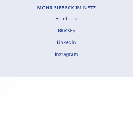
MOHR SIEBECK IM NETZ
Facebook
Bluesky
LinkedIn
Instagram
C
o
o
k
i