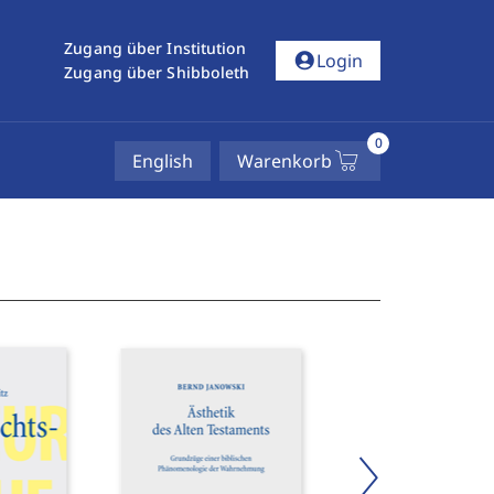
Zugang über Institution
account_circle
Login
Zugang über Shibboleth
0
English
Warenkorb