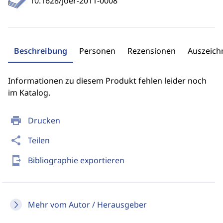
10.1628/joer-2011-0008
Beschreibung
Personen
Rezensionen
Auszeic
Informationen zu diesem Produkt fehlen leider noch
im Katalog.
print
Drucken
share
Teilen
send_to_mobile
Bibliographie exportieren
Mehr vom Autor / Herausgeber