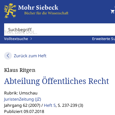
shopping_cart
Suchbegriff
Volltextsuche
Erweiterte S
Zurück zum Heft
Klaus Ritgen
Abteilung Öffentliches Recht
Rubrik: Umschau
JuristenZeitung
(JZ)
Jahrgang 62 (2007) /
Heft 5
,
S. 237-239 (3)
Publiziert 09.07.2018