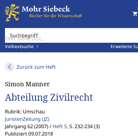
shopping_cart
Suchbegriff
Volltextsuche
Erweiterte S
Zurück zum Heft
Simon Manner
Abteilung Zivilrecht
Rubrik: Umschau
JuristenZeitung
(JZ)
Jahrgang 62 (2007) /
Heft 5
,
S. 232-234 (3)
Publiziert 09.07.2018