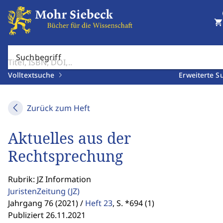
shopping_cart
Suchbegriff
Volltextsuche
Erweiterte S
Zurück zum Heft
Aktuelles aus der
Rechtsprechung
Rubrik: JZ Information
JuristenZeitung
(JZ)
Jahrgang 76 (2021) /
Heft 23
,
S. *694 (1)
Publiziert 26.11.2021