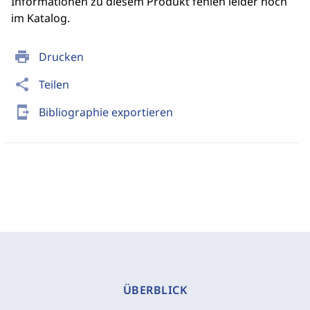
Informationen zu diesem Produkt fehlen leider noch
im Katalog.
print
Drucken
share
Teilen
send_to_mobile
Bibliographie exportieren
ÜBERBLICK