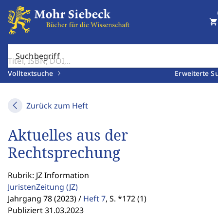
shopping_cart
Suchbegriff
Volltextsuche
Erweiterte S
Zurück zum Heft
Aktuelles aus der
Rechtsprechung
Rubrik: JZ Information
JuristenZeitung
(JZ)
Jahrgang 78 (2023) /
Heft 7
,
S. *172 (1)
Publiziert 31.03.2023