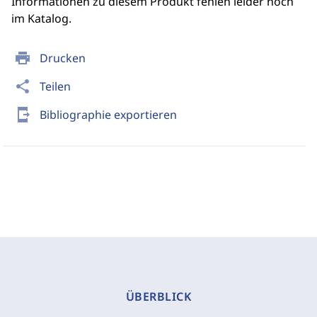
Informationen zu diesem Produkt fehlen leider noch
im Katalog.
print
Drucken
share
Teilen
send_to_mobile
Bibliographie exportieren
ÜBERBLICK