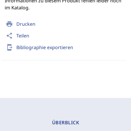
Informationen zu diesem Produkt fehlen leider noch
im Katalog.
print
Drucken
share
Teilen
send_to_mobile
Bibliographie exportieren
ÜBERBLICK