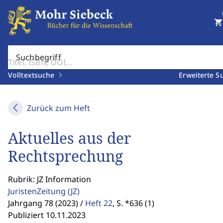
shopping_cart
Suchbegriff
Volltextsuche
Erweiterte S
Zurück zum Heft
Aktuelles aus der
Rechtsprechung
Rubrik: JZ Information
JuristenZeitung
(JZ)
Jahrgang 78 (2023) /
Heft 22
,
S. *636 (1)
Publiziert 10.11.2023