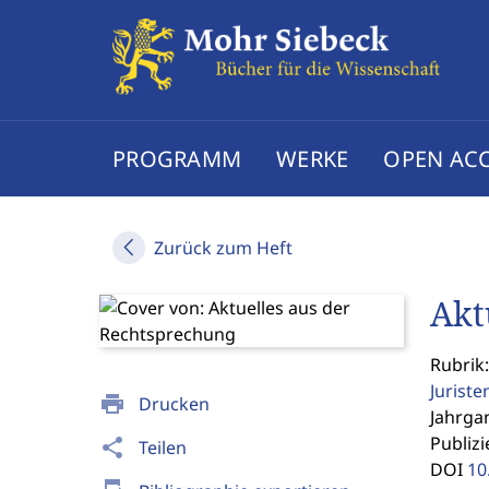
PROGRAMM
WERKE
OPEN AC
Zurück zum Heft
Akt
Rubrik:
Jurist
print
Drucken
Jahrgan
Publizi
share
Teilen
DOI
10