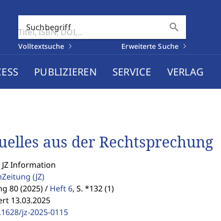
search
Suchbegriff
Volltextsuche
Erweiterte Suche
CESS
PUBLIZIEREN
SERVICE
VERLAG
uelles aus der Rechtsprechung
 JZ Information
enZeitung
(JZ)
g 80 (2025) /
Heft 6
,
S. *132 (1)
ert 13.03.2025
.1628/jz-2025-0115