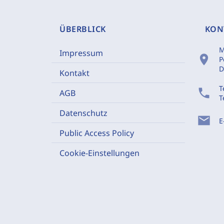
ÜBERBLICK
KON
M
Impressum
location_on
P
D
Kontakt
T
phone
AGB
T
Datenschutz
mail
E
Public Access Policy
Cookie-Einstellungen