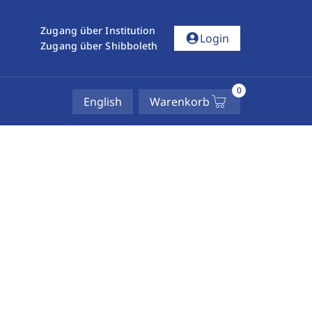
Zugang über Institution
account_circle
Login
Zugang über Shibboleth
0
English
Warenkorb