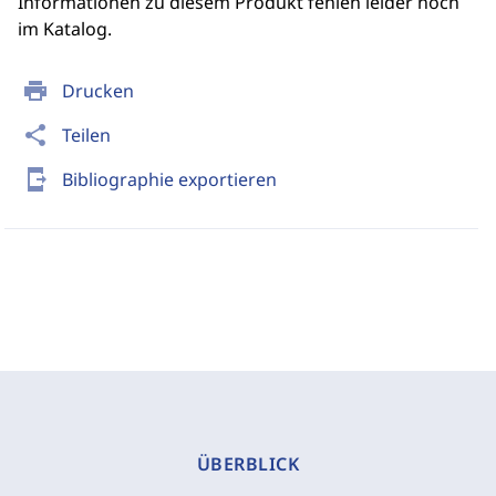
Informationen zu diesem Produkt fehlen leider noch
im Katalog.
print
Drucken
share
Teilen
send_to_mobile
Bibliographie exportieren
ÜBERBLICK