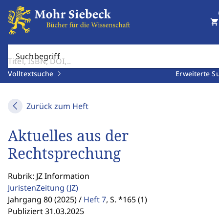
shopping_cart
Suchbegriff
Volltextsuche
Erweiterte S
Zurück zum Heft
Aktuelles aus der
Rechtsprechung
Rubrik: JZ Information
JuristenZeitung
(JZ)
Jahrgang 80 (2025) /
Heft 7
,
S. *165 (1)
Publiziert 31.03.2025