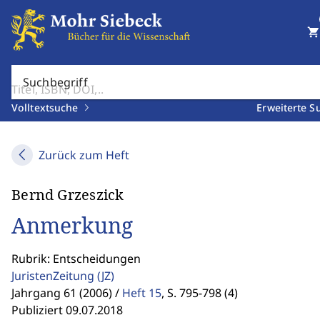
shopping_cart
Suchbegriff
Volltextsuche
Erweiterte S
Zurück zum Heft
Bernd Grzeszick
Anmerkung
Rubrik: Entscheidungen
JuristenZeitung
(JZ)
Jahrgang 61 (2006) /
Heft 15
,
S. 795-798 (4)
Publiziert 09.07.2018