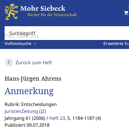
shopping_cart
Suchbegriff
Volltextsuche
Erweiterte S
Zurück zum Heft
Hans-Jürgen Ahrens
Anmerkung
Rubrik: Entscheidungen
JuristenZeitung
(JZ)
Jahrgang 61 (2006) /
Heft 23
,
S. 1184-1187 (4)
Publiziert 09.07.2018