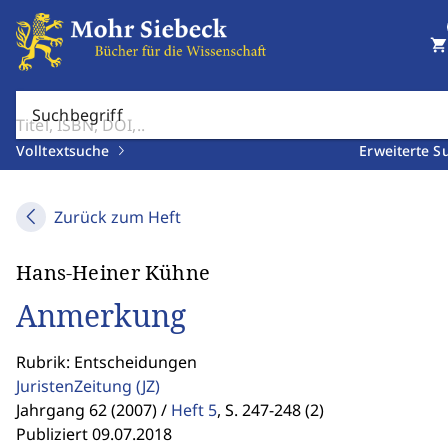
shopping_cart
Suchbegriff
Volltextsuche
Erweiterte S
Zurück zum Heft
Hans-Heiner Kühne
Anmerkung
Rubrik: Entscheidungen
JuristenZeitung
(JZ)
Jahrgang 62 (2007) /
Heft 5
,
S. 247-248 (2)
Publiziert 09.07.2018