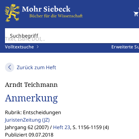
shopping_cart
Suchbegriff
Volltextsuche
Erweiterte S
Zurück zum Heft
Arndt Teichmann
Anmerkung
Rubrik: Entscheidungen
JuristenZeitung
(JZ)
Jahrgang 62 (2007) /
Heft 23
,
S. 1156-1159 (4)
Publiziert 09.07.2018