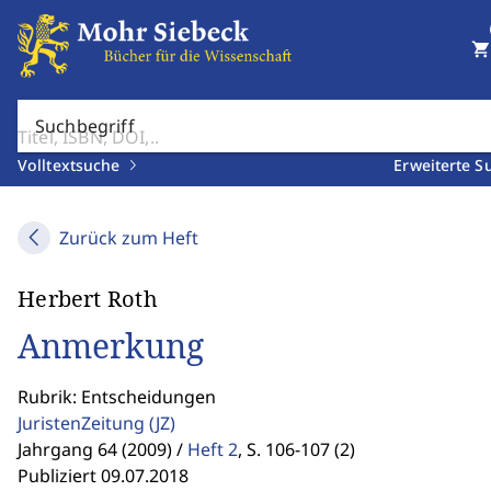
shopping_cart
Suchbegriff
Volltextsuche
Erweiterte S
Zurück zum Heft
Herbert Roth
Anmerkung
Rubrik: Entscheidungen
JuristenZeitung
(JZ)
Jahrgang 64 (2009) /
Heft 2
,
S. 106-107 (2)
Publiziert 09.07.2018