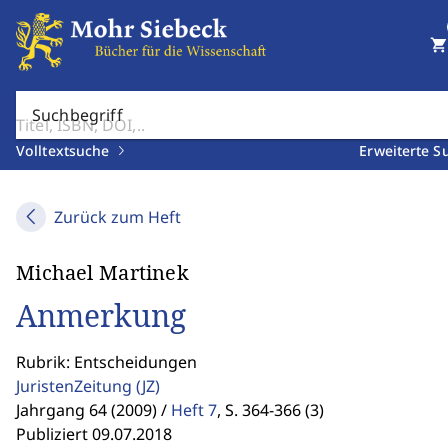
shopping_cart
Suchbegriff
Volltextsuche
Erweiterte S
Zurück zum Heft
Michael Martinek
Anmerkung
Rubrik: Entscheidungen
JuristenZeitung
(JZ)
Jahrgang 64 (2009) /
Heft 7
,
S. 364-366 (3)
Publiziert 09.07.2018