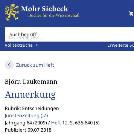
shopping_cart
Suchbegriff
Volltextsuche
Erweiterte S
Zurück zum Heft
Björn Laukemann
Anmerkung
Rubrik: Entscheidungen
JuristenZeitung
(JZ)
Jahrgang 64 (2009) /
Heft 12
,
S. 636-640 (5)
Publiziert 09.07.2018