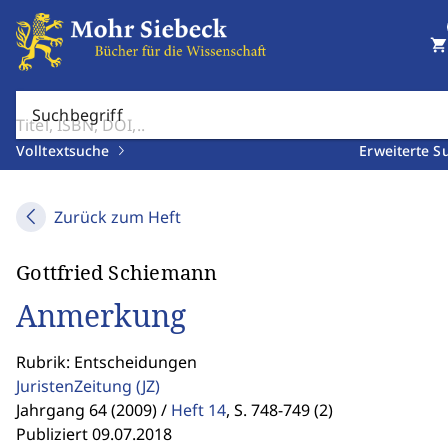
shopping_cart
Suchbegriff
Volltextsuche
Erweiterte S
Zurück zum Heft
Gottfried Schiemann
Anmerkung
Rubrik: Entscheidungen
JuristenZeitung
(JZ)
Jahrgang 64 (2009) /
Heft 14
,
S. 748-749 (2)
Publiziert 09.07.2018