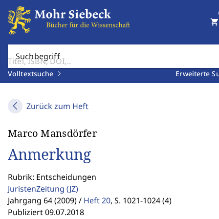
shopping_cart
Suchbegriff
Volltextsuche
Erweiterte S
Zurück zum Heft
Marco Mansdörfer
Anmerkung
Rubrik: Entscheidungen
JuristenZeitung
(JZ)
Jahrgang 64 (2009) /
Heft 20
,
S. 1021-1024 (4)
Publiziert 09.07.2018