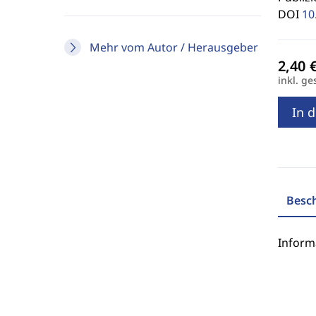
DOI
10
Mehr vom Autor / Herausgeber
inkl. ge
In 
Besc
Inform