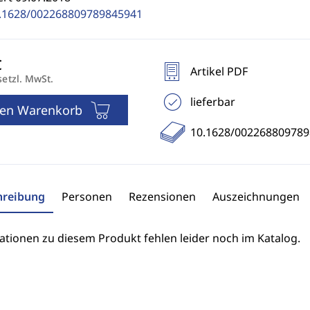
.1628/002268809789845941
Artikel PDF
setzl. MwSt.
lieferbar
den Warenkorb
10.1628/00226880978
hreibung
Personen
Rezensionen
Auszeichnungen
ationen zu diesem Produkt fehlen leider noch im Katalog.