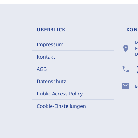
ÜBERBLICK
KON
M
Impressum
location_on
P
D
Kontakt
T
phone
AGB
T
Datenschutz
mail
E
Public Access Policy
Cookie-Einstellungen