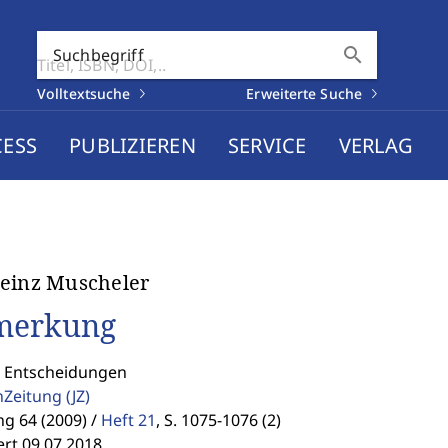
search
Suchbegriff
Volltextsuche
Erweiterte Suche
CESS
PUBLIZIEREN
SERVICE
VERLAG
einz Muscheler
merkung
: Entscheidungen
enZeitung
(JZ)
g 64 (2009) /
Heft 21
,
S. 1075-1076 (2)
ert 09.07.2018