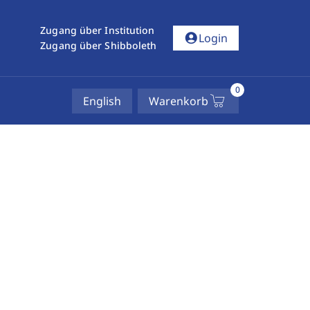
Zugang über Institution
account_circle
Login
Zugang über Shibboleth
0
English
Warenkorb