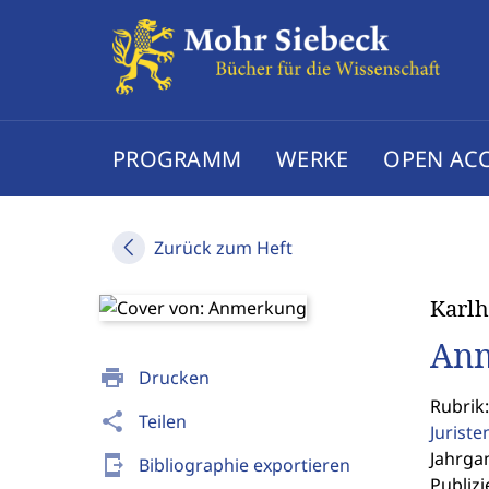
PROGRAMM
WERKE
OPEN AC
Zurück zum Heft
Karlh
An
print
Drucken
Rubrik
share
Teilen
Jurist
Jahrgan
send_to_mobile
Bibliographie exportieren
Publizi