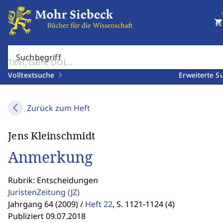
shopping_cart
Suchbegriff
Volltextsuche
Erweiterte S
Zurück zum Heft
Jens Kleinschmidt
Anmerkung
Rubrik: Entscheidungen
JuristenZeitung
(JZ)
Jahrgang 64 (2009) /
Heft 22
,
S. 1121-1124 (4)
Publiziert 09.07.2018