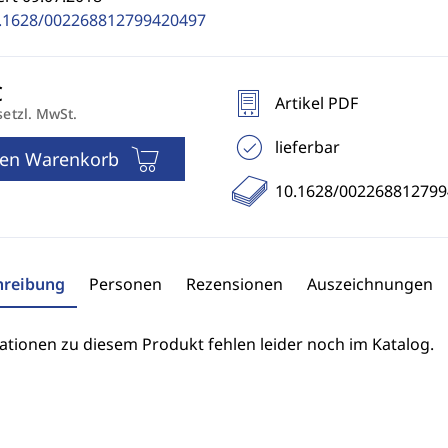
.1628/002268812799420497
Artikel PDF
setzl. MwSt.
lieferbar
den Warenkorb
10.1628/00226881279
hreibung
Personen
Rezensionen
Auszeichnungen
ationen zu diesem Produkt fehlen leider noch im Katalog.