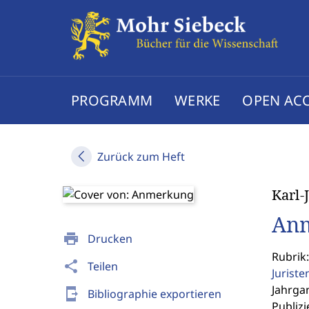
PROGRAMM
WERKE
OPEN AC
Zurück zum Heft
Karl-
An
print
Drucken
Rubrik
share
Teilen
Jurist
Jahrgan
send_to_mobile
Bibliographie exportieren
Publizi