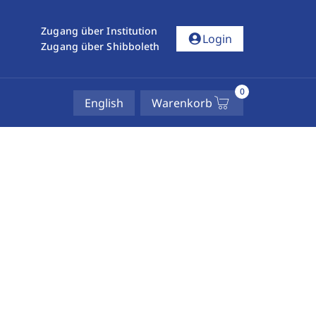
Zugang über Institution
account_circle
Login
Zugang über Shibboleth
0
English
Warenkorb