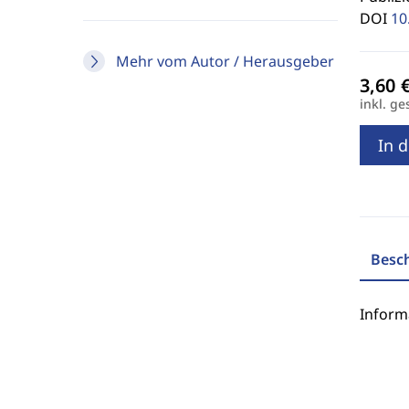
DOI
10
Mehr vom Autor / Herausgeber
inkl. ge
In 
Besc
Inform