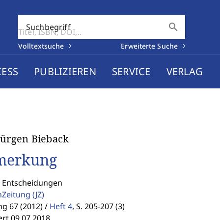
search
Suchbegriff
Volltextsuche
Erweiterte Suche
CESS
PUBLIZIEREN
SERVICE
VERLAG
Jürgen Bieback
merkung
: Entscheidungen
enZeitung
(JZ)
g 67 (2012) /
Heft 4
,
S. 205-207 (3)
ert 09.07.2018