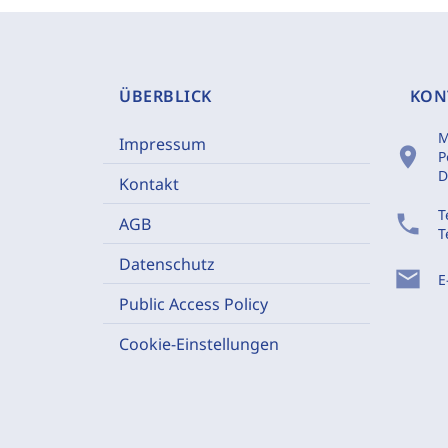
ÜBERBLICK
KON
M
Impressum
location_on
P
D
Kontakt
T
phone
AGB
T
Datenschutz
mail
E
Public Access Policy
Cookie-Einstellungen