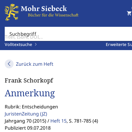
shopping_cart
Suchbegriff
Volltextsuche
Erweiterte S
Zurück zum Heft
Frank Schorkopf
Anmerkung
Rubrik: Entscheidungen
JuristenZeitung
(JZ)
Jahrgang 70 (2015) /
Heft 15
,
S. 781-785 (4)
Publiziert 09.07.2018