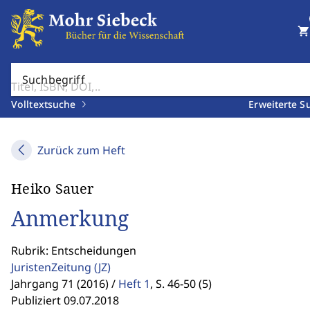
shopping_cart
Suchbegriff
Volltextsuche
Erweiterte S
Zurück zum Heft
Heiko Sauer
Anmerkung
Rubrik: Entscheidungen
JuristenZeitung
(JZ)
Jahrgang 71 (2016) /
Heft 1
,
S. 46-50 (5)
Publiziert 09.07.2018