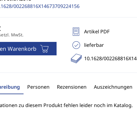
.1628/002268816X14673709224156
Artikel PDF
setzl. MwSt.
lieferbar
den Warenkorb
10.1628/002268816X1
hreibung
Personen
Rezensionen
Auszeichnungen
ationen zu diesem Produkt fehlen leider noch im Katalog.