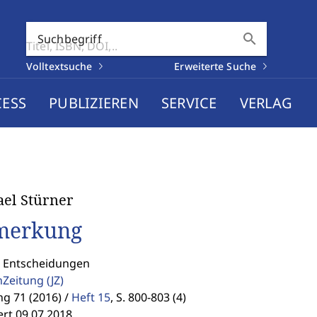
search
Suchbegriff
Volltextsuche
Erweiterte Suche
CESS
PUBLIZIEREN
SERVICE
VERLAG
el Stürner
merkung
: Entscheidungen
enZeitung
(JZ)
g 71 (2016) /
Heft 15
,
S. 800-803 (4)
ert 09.07.2018