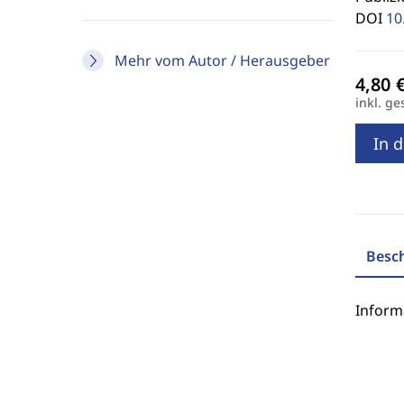
DOI
10
Mehr vom Autor / Herausgeber
inkl. ge
In 
Besc
Inform