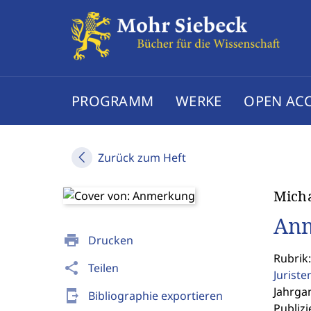
PROGRAMM
WERKE
OPEN AC
Zurück zum Heft
Micha
An
print
Drucken
Rubrik
share
Teilen
Jurist
Jahrgan
send_to_mobile
Bibliographie exportieren
Publizi