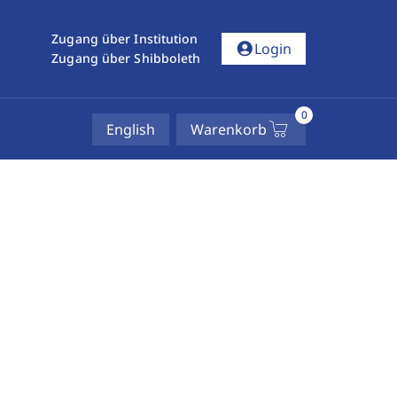
Zugang über Institution
account_circle
Login
Zugang über Shibboleth
0
English
Warenkorb