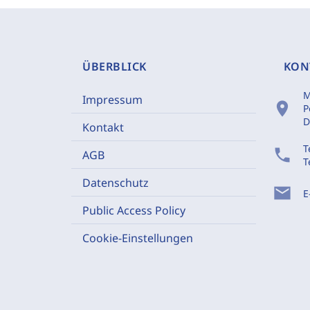
ÜBERBLICK
KON
M
Impressum
location_on
P
D
Kontakt
T
phone
AGB
T
Datenschutz
mail
E
Public Access Policy
Cookie-Einstellungen