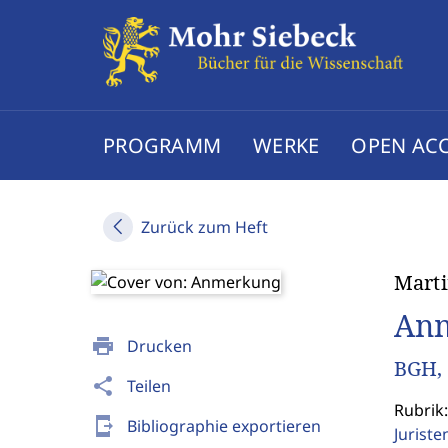
PROGRAMM
WERKE
OPEN AC
Zurück zum Heft
Marti
An
print
Drucken
BGH, 
share
Teilen
Rubrik
send_to_mobile
Bibliographie exportieren
Jurist