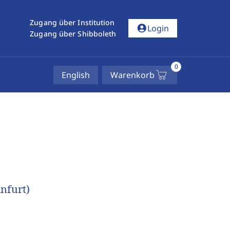
Zugang über Institution
account_circle
Login
Zugang über Shibboleth
0
English
Warenkorb
infurt)