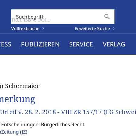
search
Suchbegriff
Volltextsuche
Erweiterte Suche
CESS
PUBLIZIEREN
SERVICE
VERLAG
n Schermaier
merkung
Urteil v. 28. 2. 2018 - VIII ZR 157/17 (LG Schwe
: Entscheidungen: Bürgerliches Recht
enZeitung
(JZ)