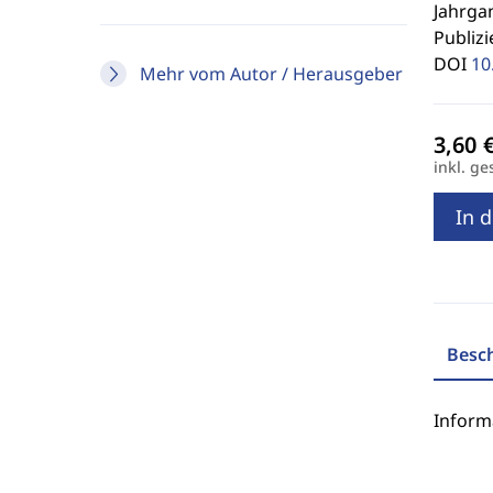
Jahrgan
Publizi
DOI
10
Mehr vom Autor / Herausgeber
inkl. ge
In 
Besc
Inform