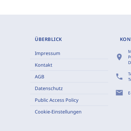
ÜBERBLICK
KON
M
Impressum
location_on
P
D
Kontakt
T
phone
AGB
T
Datenschutz
mail
E
Public Access Policy
Cookie-Einstellungen