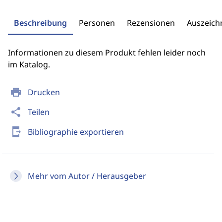
Beschreibung
Personen
Rezensionen
Auszeic
Informationen zu diesem Produkt fehlen leider noch
im Katalog.
print
Drucken
share
Teilen
send_to_mobile
Bibliographie exportieren
Mehr vom Autor / Herausgeber