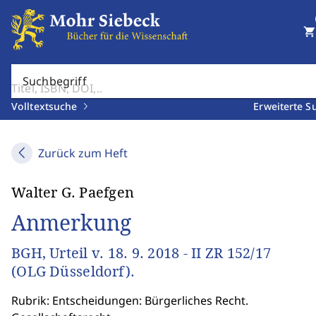
shopping_cart
Suchbegriff
Volltextsuche
Erweiterte S
Zurück zum Heft
Walter G. Paefgen
Anmerkung
BGH, Urteil v. 18. 9. 2018 - II ZR 152/17
(OLG Düsseldorf).
Rubrik: Entscheidungen: Bürgerliches Recht.