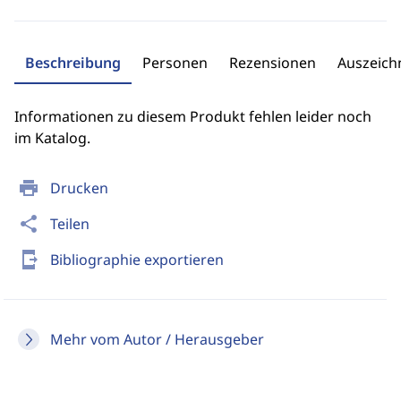
Beschreibung
Personen
Rezensionen
Auszeic
Informationen zu diesem Produkt fehlen leider noch
im Katalog.
print
Drucken
share
Teilen
send_to_mobile
Bibliographie exportieren
Mehr vom Autor / Herausgeber