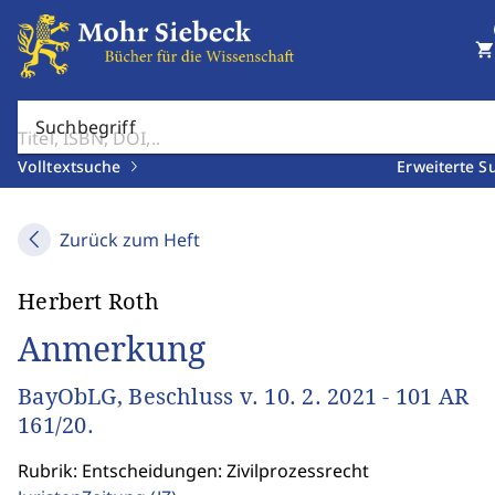
shopping_cart
Suchbegriff
Volltextsuche
Erweiterte S
Zurück zum Heft
Herbert Roth
Anmerkung
BayObLG, Beschluss v. 10. 2. 2021 - 101 AR
161/20.
Rubrik: Entscheidungen: Zivilprozessrecht