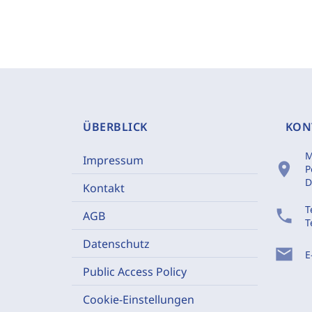
ÜBERBLICK
KON
M
Impressum
location_on
P
D
Kontakt
T
phone
AGB
T
Datenschutz
mail
E
Public Access Policy
Cookie-Einstellungen