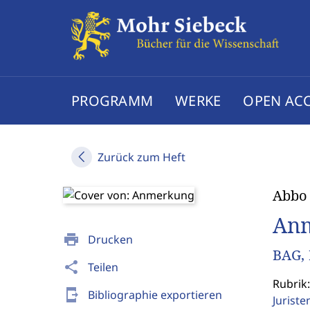
PROGRAMM
WERKE
OPEN AC
Zurück zum Heft
Abbo
An
print
Drucken
BAG, 
share
Teilen
Rubrik
send_to_mobile
Bibliographie exportieren
Jurist