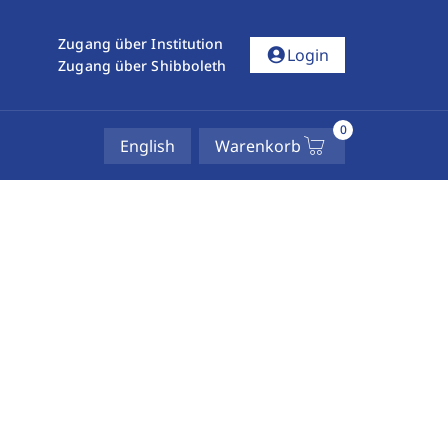
Zugang über Institution
account_circle
Login
Zugang über Shibboleth
0
English
Warenkorb