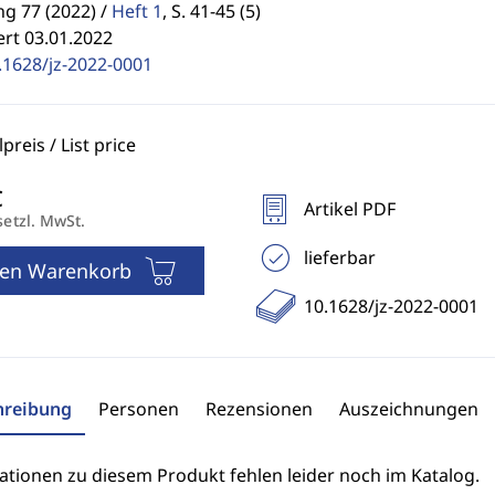
g 77 (2022) /
Heft 1
,
S. 41-45 (5)
ert 03.01.2022
.1628/jz-2022-0001
reis / List price
Artikel PDF
setzl. MwSt.
lieferbar
den Warenkorb
10.1628/jz-2022-0001
hreibung
Personen
Rezensionen
Auszeichnungen
ationen zu diesem Produkt fehlen leider noch im Katalog.