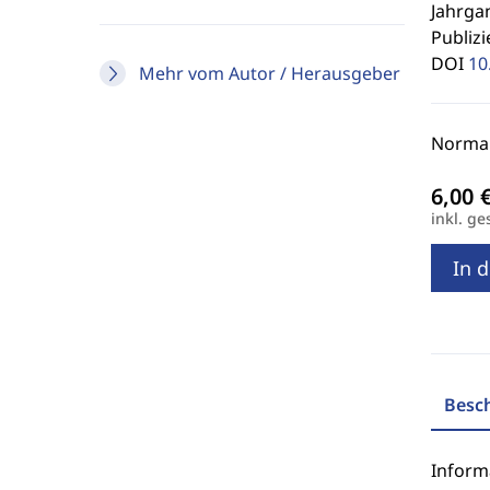
Jahrgan
Publizi
DOI
10
Mehr vom Autor / Herausgeber
Normalp
inkl. ge
In 
Besc
Inform