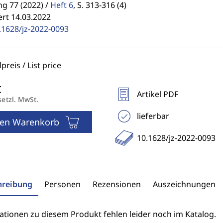
g 77 (2022) /
Heft 6
,
S. 313-316 (4)
ert 14.03.2022
.1628/jz-2022-0093
reis / List price
Artikel PDF
setzl. MwSt.
lieferbar
den Warenkorb
10.1628/jz-2022-0093
hreibung
Personen
Rezensionen
Auszeichnungen
ationen zu diesem Produkt fehlen leider noch im Katalog.