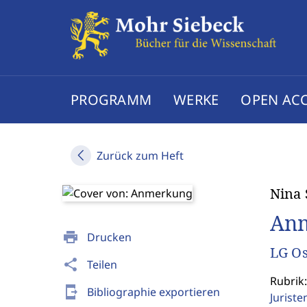
PROGRAMM
WERKE
OPEN AC
Zurück zum Heft
Nina 
An
print
Drucken
LG Os
share
Teilen
Rubrik
send_to_mobile
Bibliographie exportieren
Jurist