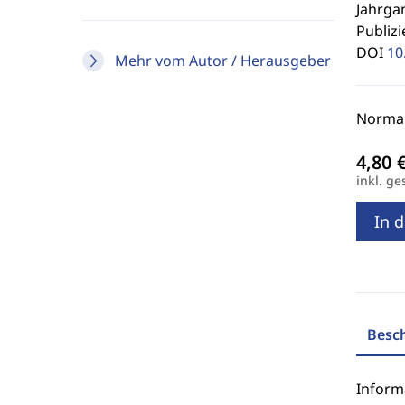
Jahrgan
Publizi
DOI
10
Mehr vom Autor / Herausgeber
Normalp
inkl. ge
In 
Besc
Inform