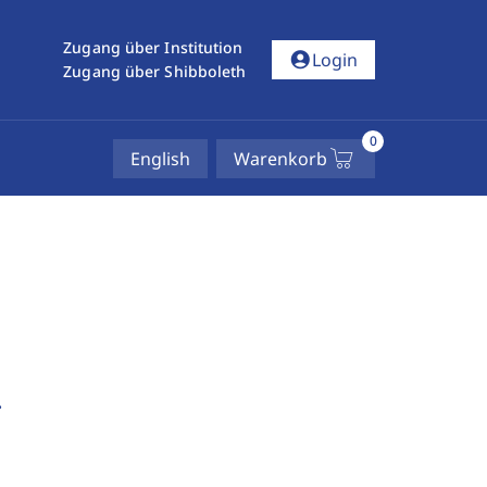
Zugang über Institution
account_circle
Login
Zugang über Shibboleth
0
English
Warenkorb
.