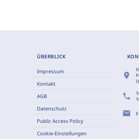
ÜBERBLICK
KON
M
Impressum
location_on
P
D
Kontakt
T
phone
AGB
T
Datenschutz
mail
E
Public Access Policy
Cookie-Einstellungen